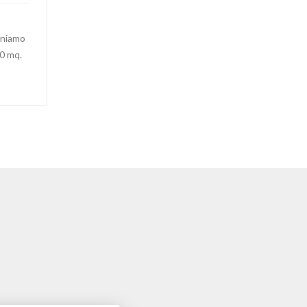
O
oniamo
00 mq.