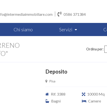
nfo@intermediaimmobiliare.com
0586 371384
Chi siamo
Servizi
C
RRENO
Ordina per:
TO"
Deposito
Pisa
Rif. 3388
10000 Mq
Bagni
Camere