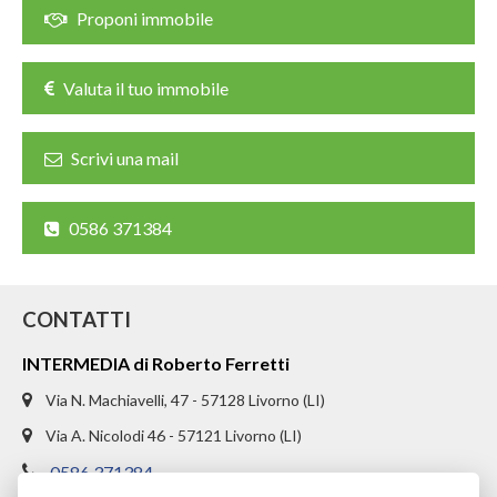
CHI SIAMO
Proponi immobile
PROPONI UN IMMOBILE
Valuta il tuo immobile
RICHIEDI UNA VALUTAZIONE
Scrivi una mail
LASCIA UNA RICHIESTA
CONTATTI
0586 371384
CONTATTI
INTERMEDIA di Roberto Ferretti
Via N. Machiavelli, 47 - 57128 Livorno (LI)
Via A. Nicolodi 46 - 57121 Livorno (LI)
0586 371384