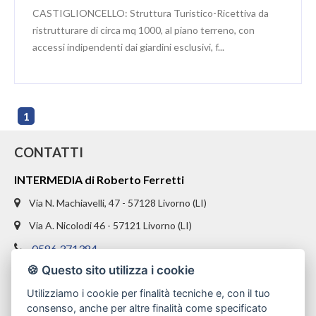
CASTIGLIONCELLO: Struttura Turistico-Ricettiva da
ristrutturare di circa mq 1000, al piano terreno, con
accessi indipendenti dai giardini esclusivi, f...
1
CONTATTI
INTERMEDIA di Roberto Ferretti
Via N. Machiavelli, 47 - 57128 Livorno (LI)
Via A. Nicolodi 46 - 57121 Livorno (LI)
0586 371384
🍪 Questo sito utilizza i cookie
328 1654969
Utilizziamo i cookie per finalità tecniche e, con il tuo
info@intermediaimmobiliare.com
consenso, anche per altre finalità come specificato