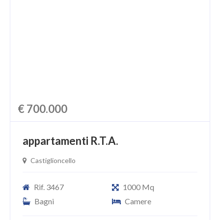
CHI SIAMO
PROPONI UN IMMOBILE
RICHIEDI UNA VALUTAZIONE
LASCIA UNA RICHIESTA
CONTATTI
€ 700.000
appartamenti R.T.A.
Castiglioncello
Rif. 3467
1000 Mq
Bagni
Camere