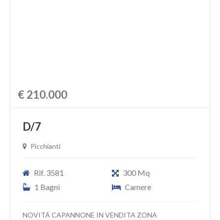
CHI SIAMO
PROPONI UN IMMOBILE
RICHIEDI UNA VALUTAZIONE
LASCIA UNA RICHIESTA
€ 210.000
CONTATTI
D/7
Picchianti
Rif. 3581
300 Mq
1 Bagni
Camere
NOVITÁ CAPANNONE IN VENDITA ZONA