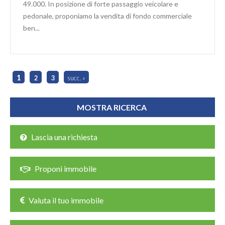
49.000. In posizione di forte passaggio veicolare e
pedonale, proponiamo la vendita di fondo commerciale
ben...
1
2
3
succ. »
Lascia una richiesta
Proponi immobile
Valuta il tuo immobile