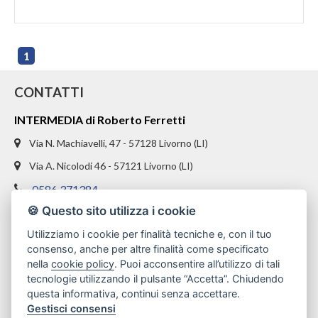
1
CONTATTI
INTERMEDIA di Roberto Ferretti
Via N. Machiavelli, 47 - 57128 Livorno (LI)
Via A. Nicolodi 46 - 57121 Livorno (LI)
0586 371384
🍪 Questo sito utilizza i cookie
328 1654969
Utilizziamo i cookie per finalità tecniche e, con il tuo
info@intermediaimmobiliare.com
consenso, anche per altre finalità come specificato
nella
cookie policy
. Puoi acconsentire all’utilizzo di tali
tecnologie utilizzando il pulsante “Accetta”. Chiudendo
questa informativa, continui senza accettare.
Gestisci consensi