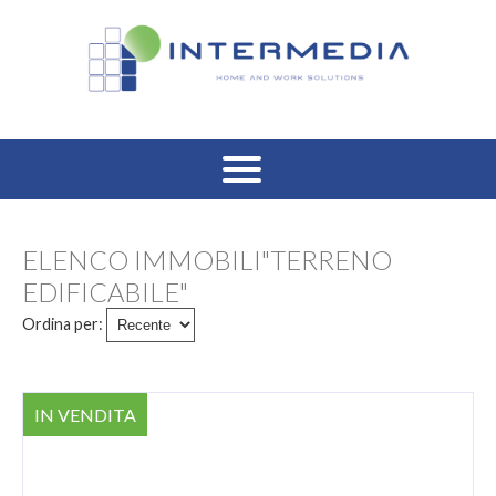
HOME
ELENCO IMMOBILI"TERRENO
VENDITA RESIDENZIALE
EDIFICABILE"
Ordina per:
AFFITTO RESIDENZIALE
VENDITA COMMERCIALE
IN VENDITA
AFFITTO COMMERCIALE