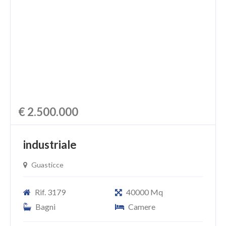
CHI SIAMO
PROPONI UN IMMOBILE
RICHIEDI UNA VALUTAZIONE
LASCIA UNA RICHIESTA
CONTATTI
€ 2.500.000
industriale
Guasticce
Rif. 3179
40000 Mq
Bagni
Camere