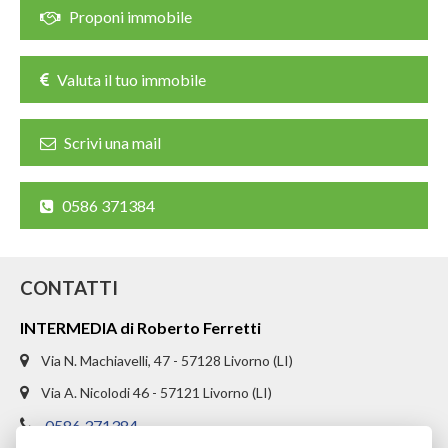
CHI SIAMO
Proponi immobile
PROPONI UN IMMOBILE
Valuta il tuo immobile
RICHIEDI UNA VALUTAZIONE
Scrivi una mail
LASCIA UNA RICHIESTA
CONTATTI
0586 371384
CONTATTI
INTERMEDIA di Roberto Ferretti
Via N. Machiavelli, 47 - 57128 Livorno (LI)
Via A. Nicolodi 46 - 57121 Livorno (LI)
0586 371384