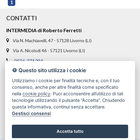
1
CONTATTI
INTERMEDIA di Roberto Ferretti
Via N. Machiavelli, 47 - 57128 Livorno (LI)
Via A. Nicolodi 46 - 57121 Livorno (LI)
0586 371384
🍪 Questo sito utilizza i cookie
328 1654969
Utilizziamo i cookie per finalità tecniche e, con il tuo
info@intermediaimmobiliare.com
consenso, anche per altre finalità come specificato
nella
cookie policy
. Puoi acconsentire all’utilizzo di tali
tecnologie utilizzando il pulsante “Accetta”. Chiudendo
questa informativa, continui senza accettare.
Gestisci consensi
Accetta tutto