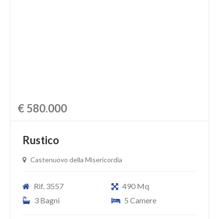
CHI SIAMO
PROPONI UN IMMOBILE
RICHIEDI UNA VALUTAZIONE
LASCIA UNA RICHIESTA
CONTATTI
€ 580.000
Rustico
Castenuovo della Misericordia
Rif. 3557
490 Mq
3 Bagni
5 Camere