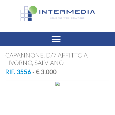
HOME
CAPANNONE, D/7 AFFITTO A
LIVORNO, SALVIANO
VENDITA RESIDENZIALE
RIF. 3556
- € 3.000
AFFITTO RESIDENZIALE
VENDITA COMMERCIALE
AFFITTO COMMERCIALE