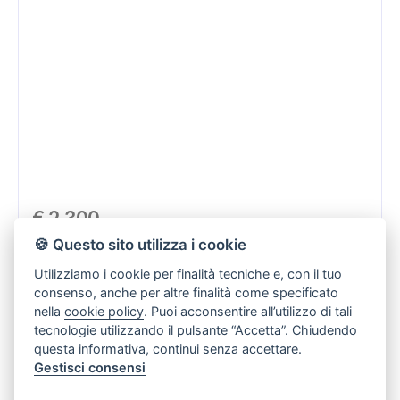
€ 2.300
🍪 Questo sito utilizza i cookie
D/7
Utilizziamo i cookie per finalità tecniche e, con il tuo
consenso, anche per altre finalità come specificato
nella
cookie policy
. Puoi acconsentire all’utilizzo di tali
Coteto
tecnologie utilizzando il pulsante “Accetta”. Chiudendo
questa informativa, continui senza accettare.
Affitto
410 Mq
Gestisci consensi
1 Bagni
Camere