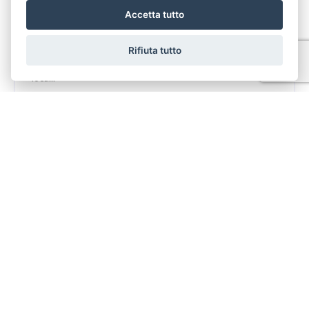
Accetta tutto
CAPANNONE AFFITTO NUOVO COMPLESSO VIA DEI
PELAGHI Euro 2.300 MESE OLTRE IMPOSTE. nel nuovo
Rifiuta tutto
complesso industriale di via dei Pelaghi proponiamo la
loca...
IN AFFITTO