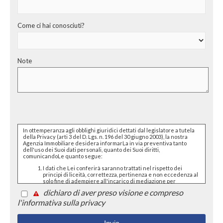
Come ci hai conosciuti?
Note
In ottemperanza agli obblighi giuridici dettati dal legislatore a tutela
della Privacy (arti 3 del D. Lgs. n. 196 del 30 giugno 2003), la nostra
Agenzia Immobiliare desidera informarLa in via preventiva tanto
dell'uso dei Suoi dati personali, quanto dei Suoi diritti,
comunicandoLe quanto segue:
I dati che Lei conferirà saranno trattati nel rispetto dei
principi di liceità, correttezza, pertinenza e non eccedenza al
solo fine di adempiere all'incarico di mediazione per
acquisto/ vendita / locazione relativo all'immobile di Suo
dichiaro di aver preso visione e compreso
interesse; in ogni caso saranno conservati per un periodo di
tempo non superiore a quello strettamente necessario al
l'informativa sulla privacy
conseguimento della finalità medesima;
Il conferimento dei dati è obbligatorio per dare corso ai
rapporto negoziale citato ed il mancato conferimento