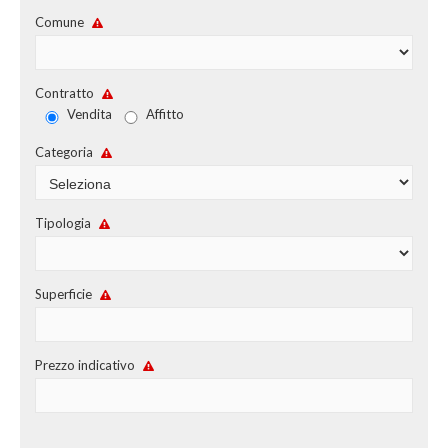
CHI SIAMO
Comune
PROPONI UN IMMOBILE
Contratto
RICHIEDI UNA VALUTAZIONE
Vendita
Affitto
LASCIA UNA RICHIESTA
Categoria
CONTATTI
Tipologia
Superficie
Prezzo indicativo