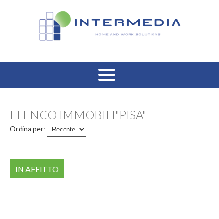
HOME
ELENCO IMMOBILI"PISA"
VENDITA RESIDENZIALE
Ordina per:
AFFITTO RESIDENZIALE
IN AFFITTO
VENDITA COMMERCIALE
AFFITTO COMMERCIALE