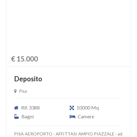
CHI SIAMO
PROPONI UN IMMOBILE
RICHIEDI UNA VALUTAZIONE
LASCIA UNA RICHIESTA
€ 15.000
CONTATTI
Deposito
Pisa
Rif. 3388
10000 Mq
Bagni
Camere
PISA AEROPORTO - AFFITTASI AMPIO PIAZZALE - ad