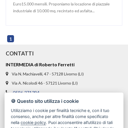
Euro15.000 mensili. Proponiamo la locazione di piazzale
industriale di 10.000 mq. recintato ed asfalta...
1
CONTATTI
INTERMEDIA di Roberto Ferretti
Via N. Machiavelli, 47 - 57128 Livorno (LI)
Via A. Nicolodi 46 - 57121 Livorno (LI)
0586 371384
🍪 Questo sito utilizza i cookie
328 1654969
Utilizziamo i cookie per finalità tecniche e, con il tuo
info@intermediaimmobiliare.com
consenso, anche per altre finalità come specificato
nella
cookie policy
. Puoi acconsentire all’utilizzo di tali