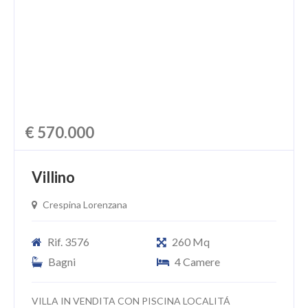
CHI SIAMO
PROPONI UN IMMOBILE
RICHIEDI UNA VALUTAZIONE
LASCIA UNA RICHIESTA
€ 570.000
CONTATTI
Villino
Crespina Lorenzana
Rif. 3576
260 Mq
Bagni
4 Camere
VILLA IN VENDITA CON PISCINA LOCALITÁ