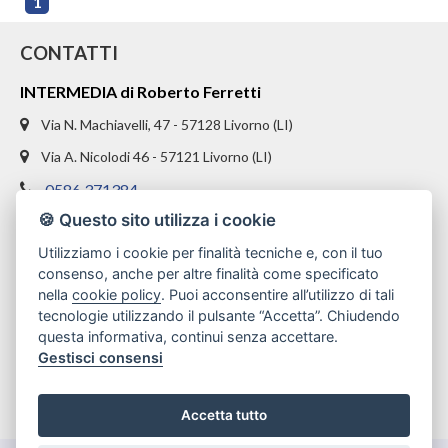
1
CONTATTI
INTERMEDIA di Roberto Ferretti
Via N. Machiavelli, 47 - 57128 Livorno (LI)
Via A. Nicolodi 46 - 57121 Livorno (LI)
0586 371384
🍪 Questo sito utilizza i cookie
328 1654969
Utilizziamo i cookie per finalità tecniche e, con il tuo
info@intermediaimmobiliare.com
consenso, anche per altre finalità come specificato
nella
cookie policy
. Puoi acconsentire all’utilizzo di tali
tecnologie utilizzando il pulsante “Accetta”. Chiudendo
questa informativa, continui senza accettare.
Gestisci consensi
Accetta tutto