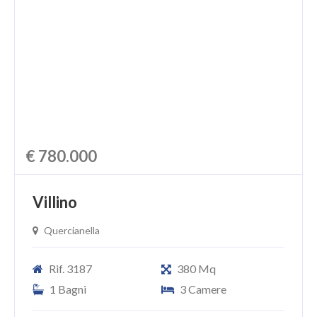
€ 780.000
Villino
Quercianella
Rif. 3187
380 Mq
1 Bagni
3 Camere