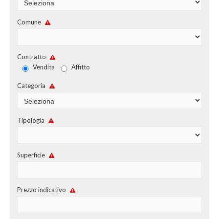
CHI SIAMO
Comune
PROPONI UN IMMOBILE
RICHIEDI UNA VALUTAZIONE
Contratto
Vendita
Affitto
LASCIA UNA RICHIESTA
Categoria
CONTATTI
Tipologia
Superficie
Prezzo indicativo