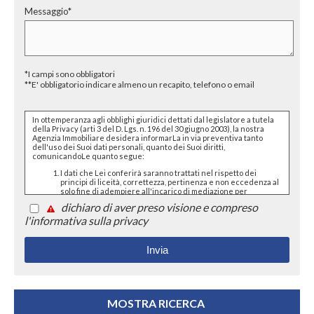
Messaggio*
*I campi sono obbligatori
**E' obbligatorio indicare almeno un recapito, telefono o email
In ottemperanza agli obblighi giuridici dettati dal legislatore a tutela
della Privacy (arti 3 del D. Lgs. n. 196 del 30 giugno 2003), la nostra
Agenzia Immobiliare desidera informarLa in via preventiva tanto
dell'uso dei Suoi dati personali, quanto dei Suoi diritti,
comunicandoLe quanto segue:
I dati che Lei conferirà saranno trattati nel rispetto dei
principi di liceità, correttezza, pertinenza e non eccedenza al
solo fine di adempiere all'incarico di mediazione per
acquisto/ vendita / locazione relativo all'immobile di Suo
dichiaro di aver preso visione e compreso
interesse; in ogni caso saranno conservati per un periodo di
tempo non superiore a quello strettamente necessario al
l'informativa sulla privacy
conseguimento della finalità medesima;
Il conferimento dei dati è obbligatorio per dare corso ai
rapporto negoziale citato ed il mancato conferimento
impedisce la conclusione dello stesso;
Il conferimento dei dati previsti dalla normativa in materia di
antiriciclaggio è obbligatorio e l'eventuale rifiuto di
rispondere preclude la prestazione professionale richiesta.
Al riguardo si precisa che il trattamento dei dati personali
connesso agli obblighi antiriciclaggio avrà luogo avendo
riguardo alle specifiche modalità di esecuzione imposte agli