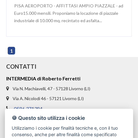
PISA AEROPORTO - AFFITTASI AMPIO PIAZZALE - ad
Euro15.000 mensili. Proponiamo la locazione di piazzale
industriale di 10.000 mq. recintato ed asfalta...
1
CONTATTI
INTERMEDIA di Roberto Ferretti
Via N. Machiavelli, 47 - 57128 Livorno (LI)
Via A. Nicolodi 46 - 57121 Livorno (LI)
0586 371384
🍪 Questo sito utilizza i cookie
328 1654969
Utilizziamo i cookie per finalità tecniche e, con il tuo
info@intermediaimmobiliare.com
consenso, anche per altre finalità come specificato