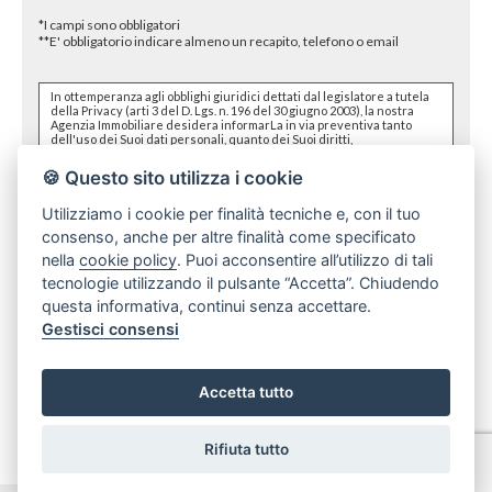
*I campi sono obbligatori
**E' obbligatorio indicare almeno un recapito, telefono o email
In ottemperanza agli obblighi giuridici dettati dal legislatore a tutela
della Privacy (arti 3 del D. Lgs. n. 196 del 30 giugno 2003), la nostra
Agenzia Immobiliare desidera informarLa in via preventiva tanto
dell'uso dei Suoi dati personali, quanto dei Suoi diritti,
comunicandoLe quanto segue:
🍪 Questo sito utilizza i cookie
I dati che Lei conferirà saranno trattati nel rispetto dei
principi di liceità, correttezza, pertinenza e non eccedenza al
solo fine di adempiere all'incarico di mediazione per
Utilizziamo i cookie per finalità tecniche e, con il tuo
acquisto/ vendita / locazione relativo all'immobile di Suo
consenso, anche per altre finalità come specificato
dichiaro di aver preso visione e compreso
l'informativa sulla privacy
interesse; in ogni caso saranno conservati per un periodo di
tempo non superiore a quello strettamente necessario al
nella
cookie policy
. Puoi acconsentire all’utilizzo di tali
conseguimento della finalità medesima;
Il conferimento dei dati è obbligatorio per dare corso ai
tecnologie utilizzando il pulsante “Accetta”. Chiudendo
rapporto negoziale citato ed il mancato conferimento
questa informativa, continui senza accettare.
impedisce la conclusione dello stesso;
Il conferimento dei dati previsti dalla normativa in materia di
Gestisci consensi
antiriciclaggio è obbligatorio e l'eventuale rifiuto di
rispondere preclude la prestazione professionale richiesta.
Invia ad un amico
Al riguardo si precisa che il trattamento dei dati personali
connesso agli obblighi antiriciclaggio avrà luogo avendo
Accetta tutto
riguardo alle specifiche modalità di esecuzione imposte agli
operatori non finanziari dal Regolamento in materia di
identificazione e conservazione delle informazioni previsto
Stampa scheda
dall'art. 3 comma 2, del D.Lgs. n. 56/2004 ed adottato con D.M. n.
Rifiuta tutto
143/2006;
Il trattamento sarà effettuato mediante elaborazione ed
archiviazione in forma cartacea e con l'ausilio di strumenti