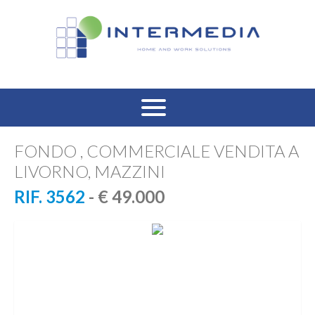
HOME
FONDO , COMMERCIALE VENDITA A
LIVORNO, MAZZINI
VENDITA RESIDENZIALE
RIF. 3562
- € 49.000
AFFITTO RESIDENZIALE
VENDITA COMMERCIALE
AFFITTO COMMERCIALE