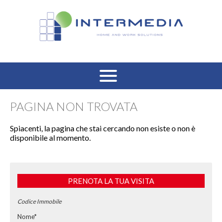
HOME
PAGINA NON TROVATA
VENDITA RESIDENZIALE
Spiacenti, la pagina che stai cercando non esiste o non è
disponibile al momento.
AFFITTO RESIDENZIALE
VENDITA COMMERCIALE
PRENOTA LA TUA VISITA
AFFITTO COMMERCIALE
Codice Immobile
Nome*