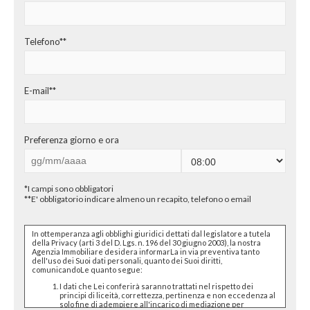
CHI SIAMO
PROPONI UN IMMOBILE
Telefono**
RICHIEDI UNA VALUTAZIONE
E-mail**
LASCIA UNA RICHIESTA
CONTATTI
Preferenza giorno e ora
*I campi sono obbligatori
**E' obbligatorio indicare almeno un recapito, telefono o email
In ottemperanza agli obblighi giuridici dettati dal legislatore a tutela
della Privacy (arti 3 del D. Lgs. n. 196 del 30 giugno 2003), la nostra
Agenzia Immobiliare desidera informarLa in via preventiva tanto
dell'uso dei Suoi dati personali, quanto dei Suoi diritti,
comunicandoLe quanto segue:
I dati che Lei conferirà saranno trattati nel rispetto dei
principi di liceità, correttezza, pertinenza e non eccedenza al
solo fine di adempiere all'incarico di mediazione per