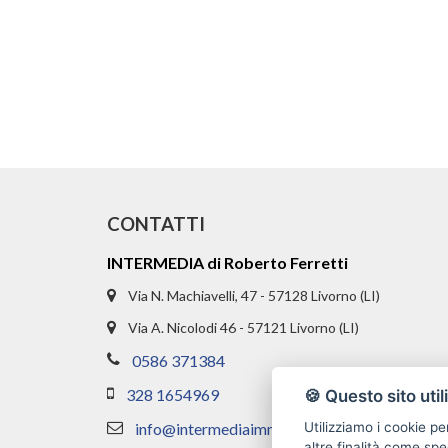
CONTATTI
INTERMEDIA di Roberto Ferretti
Via N. Machiavelli, 47 - 57128 Livorno (LI)
Via A. Nicolodi 46 - 57121 Livorno (LI)
0586 371384
328 1654969
🍪 Questo sito util
info@intermediaimmobiliare.com
Utilizziamo i cookie pe
altre finalità come spe