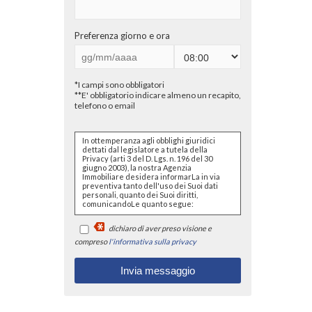
Preferenza giorno e ora
*I campi sono obbligatori
**E' obbligatorio indicare almeno un recapito,
telefono o email
In ottemperanza agli obblighi giuridici
dettati dal legislatore a tutela della
Privacy (arti 3 del D. Lgs. n. 196 del 30
giugno 2003), la nostra Agenzia
Immobiliare desidera informarLa in via
preventiva tanto dell'uso dei Suoi dati
personali, quanto dei Suoi diritti,
comunicandoLe quanto segue:
I dati che Lei conferirà saranno
dichiaro di aver preso visione e
trattati nel rispetto dei principi di
liceità, correttezza, pertinenza e
compreso
l'informativa sulla privacy
non eccedenza al solo fine di
adempiere all'incarico di
mediazione per acquisto/ vendita
/ locazione relativo all'immobile di
Suo interesse; in ogni caso
saranno conservati per un
periodo di tempo non superiore a
quello strettamente necessario al