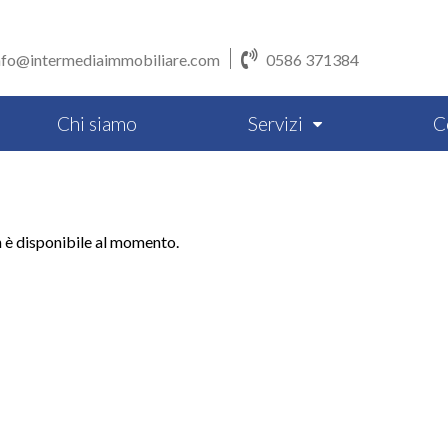
nfo@intermediaimmobiliare.com
0586 371384
Chi siamo
Servizi
C
n è disponibile al momento.