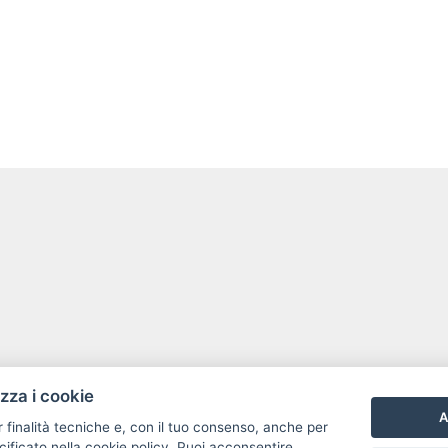
izza i cookie
A
r finalità tecniche e, con il tuo consenso, anche per
cificato nella
cookie policy
. Puoi acconsentire