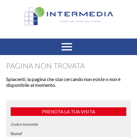
HOME
PAGINA NON TROVATA
VENDITA RESIDENZIALE
Spiacenti, la pagina che stai cercando non esiste o non è
disponibile al momento.
AFFITTO RESIDENZIALE
VENDITA COMMERCIALE
PRENOTA LA TUA VISITA
AFFITTO COMMERCIALE
Codice Immobile
Nome*