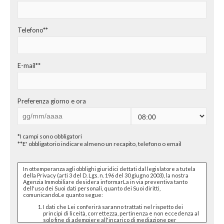
CHI SIAMO
PROPONI UN IMMOBILE
Telefono**
RICHIEDI UNA VALUTAZIONE
E-mail**
LASCIA UNA RICHIESTA
CONTATTI
Preferenza giorno e ora
*I campi sono obbligatori
**E' obbligatorio indicare almeno un recapito, telefono o email
In ottemperanza agli obblighi giuridici dettati dal legislatore a tutela
della Privacy (arti 3 del D. Lgs. n. 196 del 30 giugno 2003), la nostra
Agenzia Immobiliare desidera informarLa in via preventiva tanto
dell'uso dei Suoi dati personali, quanto dei Suoi diritti,
comunicandoLe quanto segue:
I dati che Lei conferirà saranno trattati nel rispetto dei
principi di liceità, correttezza, pertinenza e non eccedenza al
solo fine di adempiere all'incarico di mediazione per