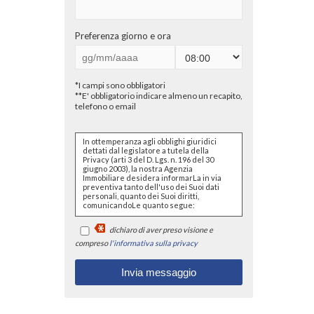
Preferenza giorno e ora
*I campi sono obbligatori
**E' obbligatorio indicare almeno un recapito,
telefono o email
In ottemperanza agli obblighi giuridici
dettati dal legislatore a tutela della
Privacy (arti 3 del D. Lgs. n. 196 del 30
giugno 2003), la nostra Agenzia
Immobiliare desidera informarLa in via
preventiva tanto dell'uso dei Suoi dati
personali, quanto dei Suoi diritti,
comunicandoLe quanto segue:
I dati che Lei conferirà saranno
dichiaro di aver preso visione e
trattati nel rispetto dei principi di
liceità, correttezza, pertinenza e
compreso
l'informativa sulla privacy
non eccedenza al solo fine di
adempiere all'incarico di
mediazione per acquisto/ vendita
/ locazione relativo all'immobile di
Suo interesse; in ogni caso
saranno conservati per un
periodo di tempo non superiore a
quello strettamente necessario al