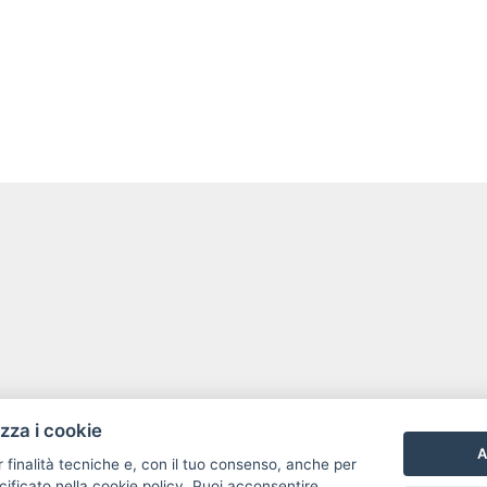
izza i cookie
A
r finalità tecniche e, con il tuo consenso, anche per
cificato nella
cookie policy
. Puoi acconsentire