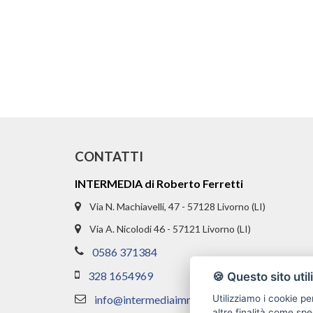
CONTATTI
INTERMEDIA di Roberto Ferretti
Via N. Machiavelli, 47 - 57128 Livorno (LI)
Via A. Nicolodi 46 - 57121 Livorno (LI)
0586 371384
328 1654969
🍪 Questo sito util
info@intermediaimmobiliare.com
Utilizziamo i cookie pe
altre finalità come spe