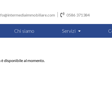
nfo@intermediaimmobiliare.com
0586 371384
Chi siamo
Servizi
C
n è disponibile al momento.