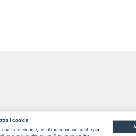
izza i cookie
A
r finalità tecniche e, con il tuo consenso, anche per
cificato nella
cookie policy
. Puoi acconsentire