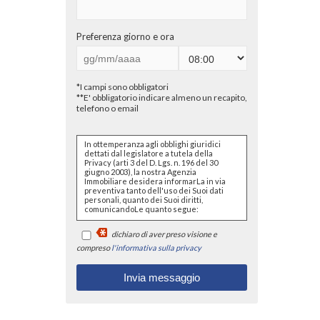
Preferenza giorno e ora
*I campi sono obbligatori
**E' obbligatorio indicare almeno un recapito,
telefono o email
In ottemperanza agli obblighi giuridici
dettati dal legislatore a tutela della
Privacy (arti 3 del D. Lgs. n. 196 del 30
giugno 2003), la nostra Agenzia
Immobiliare desidera informarLa in via
preventiva tanto dell'uso dei Suoi dati
personali, quanto dei Suoi diritti,
comunicandoLe quanto segue:
I dati che Lei conferirà saranno
dichiaro di aver preso visione e
trattati nel rispetto dei principi di
liceità, correttezza, pertinenza e
compreso
l'informativa sulla privacy
non eccedenza al solo fine di
adempiere all'incarico di
mediazione per acquisto/ vendita
/ locazione relativo all'immobile di
Suo interesse; in ogni caso
saranno conservati per un
periodo di tempo non superiore a
quello strettamente necessario al