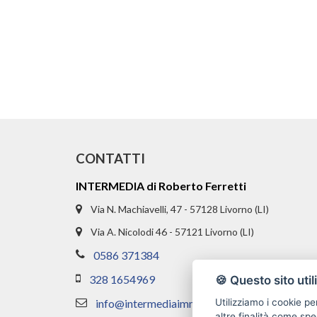
CONTATTI
INTERMEDIA di Roberto Ferretti
Via N. Machiavelli, 47 - 57128 Livorno (LI)
Via A. Nicolodi 46 - 57121 Livorno (LI)
0586 371384
328 1654969
🍪 Questo sito util
info@intermediaimmobiliare.com
Utilizziamo i cookie pe
altre finalità come spe