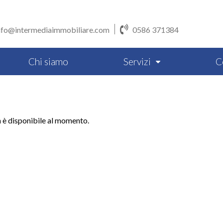
nfo@intermediaimmobiliare.com
0586 371384
Chi siamo
Servizi
C
n è disponibile al momento.