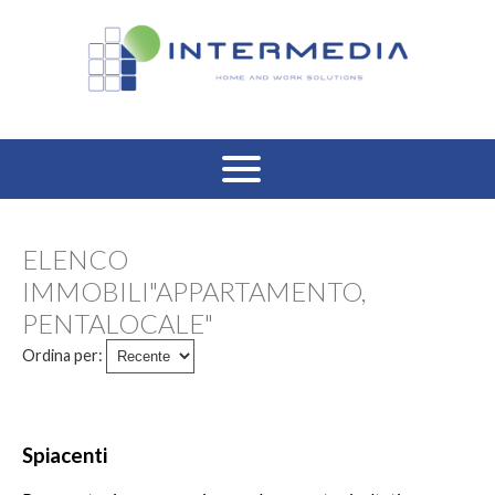
HOME
ELENCO
VENDITA RESIDENZIALE
IMMOBILI"APPARTAMENTO,
PENTALOCALE"
AFFITTO RESIDENZIALE
Ordina per:
VENDITA COMMERCIALE
AFFITTO COMMERCIALE
Spiacenti