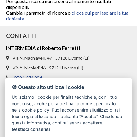
CHI SIAMO
Per questa ricerca non ci sono al momento risultati
disponibili.
Cambia i parametri di ricerca o
clicca qui per lasciare la tua
PROPONI UN IMMOBILE
richiesta
RICHIEDI UNA VALUTAZIONE
CONTATTI
LASCIA UNA RICHIESTA
INTERMEDIA di Roberto Ferretti
Via N. Machiavelli, 47 - 57128 Livorno (LI)
CONTATTI
Via A. Nicolodi 46 - 57121 Livorno (LI)
0586 371384
🍪 Questo sito utilizza i cookie
328 1654969
Utilizziamo i cookie per finalità tecniche e, con il tuo
info@intermediaimmobiliare.com
consenso, anche per altre finalità come specificato
nella
cookie policy
. Puoi acconsentire all’utilizzo di tali
tecnologie utilizzando il pulsante “Accetta”. Chiudendo
questa informativa, continui senza accettare.
Gestisci consensi