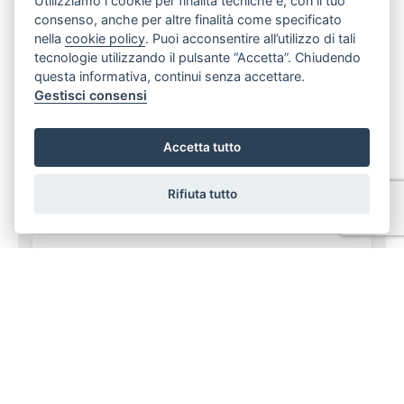
Utilizziamo i cookie per finalità tecniche e, con il tuo
consenso, anche per altre finalità come specificato
PRENOTA LA TUA VISITA
nella
cookie policy
. Puoi acconsentire all’utilizzo di tali
tecnologie utilizzando il pulsante “Accetta”. Chiudendo
Codice Immobile 3502
questa informativa, continui senza accettare.
Nome*
Gestisci consensi
Accetta tutto
Telefono**
Rifiuta tutto
E-mail**
Preferenza giorno e ora
*I campi sono obbligatori
**E' obbligatorio indicare almeno un recapito, telefono o email