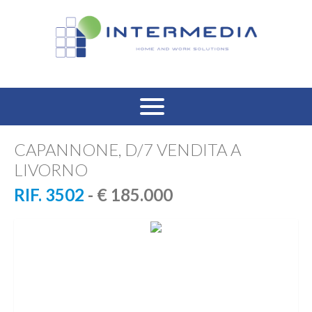
HOME
CAPANNONE, D/7 VENDITA A
LIVORNO
VENDITA RESIDENZIALE
RIF. 3502
- € 185.000
AFFITTO RESIDENZIALE
VENDITA COMMERCIALE
AFFITTO COMMERCIALE