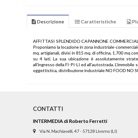
Descrizione
Caratteristiche
Pl
AFFITTASI SPLENDIDO CAPANNONE COMMERCIALE D
Proponiamo la locazione in zona industriale-commercia
mq. artigianali, divisi in 815 mq. di officina, 1.700 mq 
su 4 lati. La sua ubicazione è assolutamente strateg
all'ingresso della FI-PI-LI ed all'autostrada. L'immobile
oggettistica, distribuzione industriale NO FOOD NO
CONTATTI
INTERMEDIA di Roberto Ferretti
Via N. Machiavelli, 47 - 57128 Livorno (LI)