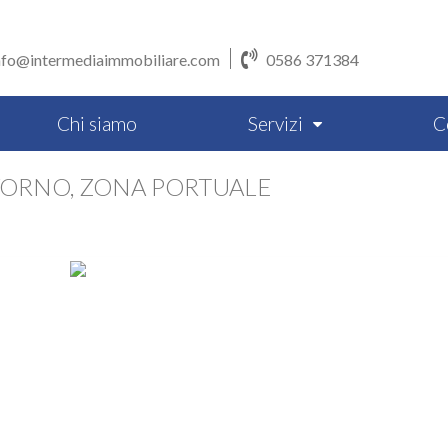
nfo@intermediaimmobiliare.com
0586 371384
Chi siamo
Servizi
C
IVORNO, ZONA PORTUALE