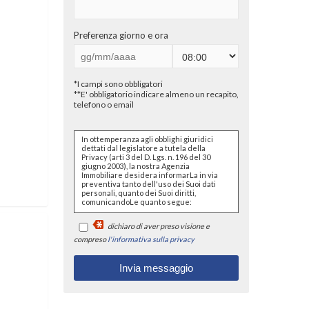
Preferenza giorno e ora
*I campi sono obbligatori
**E' obbligatorio indicare almeno un recapito,
telefono o email
In ottemperanza agli obblighi giuridici
dettati dal legislatore a tutela della
Privacy (arti 3 del D. Lgs. n. 196 del 30
giugno 2003), la nostra Agenzia
Immobiliare desidera informarLa in via
preventiva tanto dell'uso dei Suoi dati
personali, quanto dei Suoi diritti,
comunicandoLe quanto segue:
I dati che Lei conferirà saranno
dichiaro di aver preso visione e
trattati nel rispetto dei principi di
liceità, correttezza, pertinenza e
compreso
l'informativa sulla privacy
non eccedenza al solo fine di
adempiere all'incarico di
mediazione per acquisto/ vendita
/ locazione relativo all'immobile di
Suo interesse; in ogni caso
saranno conservati per un
periodo di tempo non superiore a
quello strettamente necessario al