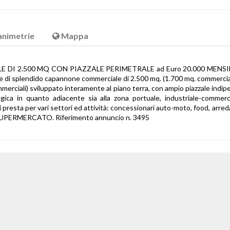
animetrie
Mappa
I 2.500 MQ CON PIAZZALE PERIMETRALE ad Euro 20.000 MENSILI
le di splendido capannone commerciale di 2.500 mq. (1.700 mq. commercia
commerciali) sviluppato interamente al piano terra, con ampio piazzale ind
ica in quanto adiacente sia alla zona portuale, industriale-commerci
 si presta per vari settori ed attività: concessionari auto-moto, food, arr
 SUPERMERCATO. Riferimento annuncio n. 3495