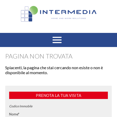
HOME
PAGINA NON TROVATA
VENDITA RESIDENZIALE
Spiacenti, la pagina che stai cercando non esiste o non è
disponibile al momento.
AFFITTO RESIDENZIALE
VENDITA COMMERCIALE
PRENOTA LA TUA VISITA
AFFITTO COMMERCIALE
Codice Immobile
Nome*