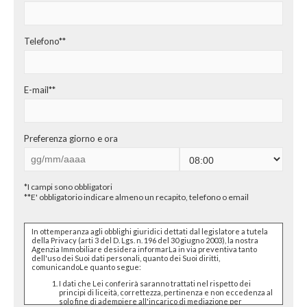
CHI SIAMO
PROPONI UN IMMOBILE
Telefono**
RICHIEDI UNA VALUTAZIONE
E-mail**
LASCIA UNA RICHIESTA
CONTATTI
Preferenza giorno e ora
*I campi sono obbligatori
**E' obbligatorio indicare almeno un recapito, telefono o email
In ottemperanza agli obblighi giuridici dettati dal legislatore a tutela
della Privacy (arti 3 del D. Lgs. n. 196 del 30 giugno 2003), la nostra
Agenzia Immobiliare desidera informarLa in via preventiva tanto
dell'uso dei Suoi dati personali, quanto dei Suoi diritti,
comunicandoLe quanto segue:
I dati che Lei conferirà saranno trattati nel rispetto dei
principi di liceità, correttezza, pertinenza e non eccedenza al
solo fine di adempiere all'incarico di mediazione per