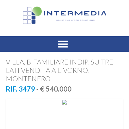
HOME
VILLA, BIFAMILIARE INDIP. SU TRE
LATI VENDITA A LIVORNO,
VENDITA RESIDENZIALE
MONTENERO
AFFITTO RESIDENZIALE
RIF. 3479
- € 540.000
VENDITA COMMERCIALE
AFFITTO COMMERCIALE