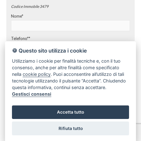
Codice Immobile 3479
Nome*
Telefono**
🍪 Questo sito utilizza i cookie
Utilizziamo i cookie per finalità tecniche e, con il tuo
E-mail**
consenso, anche per altre finalità come specificato
nella
cookie policy
. Puoi acconsentire all’utilizzo di tali
tecnologie utilizzando il pulsante “Accetta”. Chiudendo
Preferenza giorno e ora
questa informativa, continui senza accettare.
Gestisci consensi
*I campi sono obbligatori
**E' obbligatorio indicare almeno un recapito, telefono o email
Accetta tutto
In ottemperanza agli obblighi giuridici dettati dal legislatore a tutela
Rifiuta tutto
della Privacy (arti 3 del D. Lgs. n. 196 del 30 giugno 2003), la nostra
Agenzia Immobiliare desidera informarLa in via preventiva tanto
dell'uso dei Suoi dati personali, quanto dei Suoi diritti,