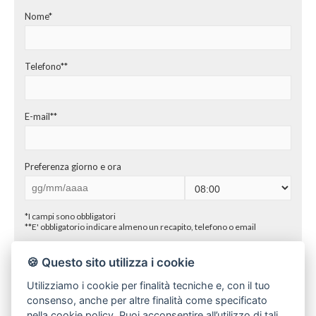
Nome*
Telefono**
E-mail**
Preferenza giorno e ora
*I campi sono obbligatori
**E' obbligatorio indicare almeno un recapito, telefono o email
🍪 Questo sito utilizza i cookie
In ottemperanza agli obblighi giuridici dettati dal legislatore a tutela
della Privacy (arti 3 del D. Lgs. n. 196 del 30 giugno 2003), la nostra
Agenzia Immobiliare desidera informarLa in via preventiva tanto
Utilizziamo i cookie per finalità tecniche e, con il tuo
dell'uso dei Suoi dati personali, quanto dei Suoi diritti,
comunicandoLe quanto segue:
consenso, anche per altre finalità come specificato
nella
cookie policy
. Puoi acconsentire all’utilizzo di tali
I dati che Lei conferirà saranno trattati nel rispetto dei