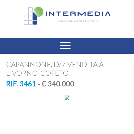
HOME
CAPANNONE, D/7 VENDITA A
LIVORNO, COTETO
VENDITA RESIDENZIALE
RIF. 3461
- € 340.000
AFFITTO RESIDENZIALE
VENDITA COMMERCIALE
AFFITTO COMMERCIALE