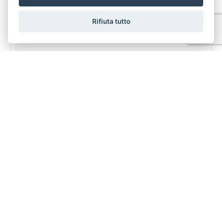
Rifiuta tutto
€ 300.000
D/8
zona Portuale
Vendita
390 Mq
1 Bagni
Camere
VENDITA DI CAPANNONE COMMERCIALE ZONA VIA
DELLE CATERATTE Euro 300.000 nel complesso
commerciale di via delle Cateratte proponiamo la vendita
di capan...