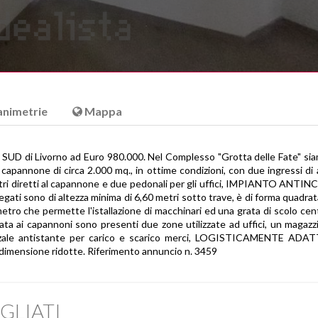
animetrie
Mappa
 Livorno ad Euro 980.000. Nel Complesso "Grotta delle Fate" siam
de capannone di circa 2.000 mq., in ottime condizioni, con due ingressi di
tri diretti al capannone e due pedonali per gli uffici, IMPIANTO ANTI
gati sono di altezza minima di 6,60 metri sotto trave, è di forma quadrat
metro che permette l'istallazione di macchinari ed una grata di scolo cent
inata ai capannoni sono presenti due zone utilizzate ad uffici, un magazz
Piazzale antistante per carico e scarico merci, LOGISTICAMENTE AD
dimensione ridotte. Riferimento annuncio n. 3459
GLIATI