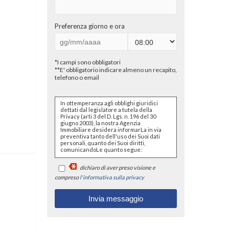
Preferenza giorno e ora
*I campi sono obbligatori
**E' obbligatorio indicare almeno un recapito,
telefono o email
In ottemperanza agli obblighi giuridici
dettati dal legislatore a tutela della
Privacy (arti 3 del D. Lgs. n. 196 del 30
giugno 2003), la nostra Agenzia
Immobiliare desidera informarLa in via
preventiva tanto dell'uso dei Suoi dati
personali, quanto dei Suoi diritti,
comunicandoLe quanto segue:
I dati che Lei conferirà saranno
dichiaro di aver preso visione e
trattati nel rispetto dei principi di
liceità, correttezza, pertinenza e
compreso
l'informativa sulla privacy
non eccedenza al solo fine di
adempiere all'incarico di
mediazione per acquisto/ vendita
/ locazione relativo all'immobile di
Suo interesse; in ogni caso
saranno conservati per un
periodo di tempo non superiore a
quello strettamente necessario al