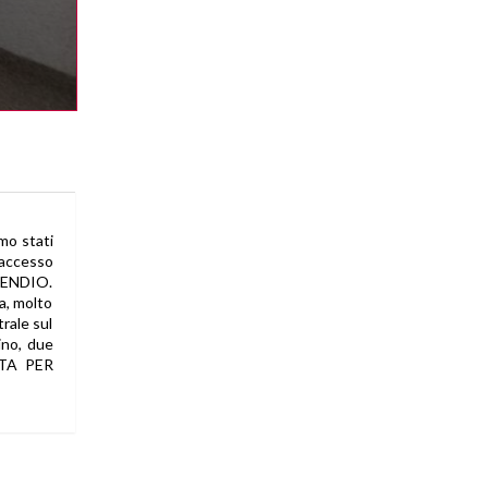
nostra struttura, il trattamento
può comportare le operazioni
previste dall'art. 4, comma 1, letta)
del D.Lgs. n. 196/2003 (raccolta,
registrazione, organizzazione,
conservazione, elaborazione,
modificazione, selezione,
estrazione, confronto, utilizzo,
interconnessione, blocco,
distruzione dei dati,
cancellazione, ecc.);
Nell'ambito del trattamento i dati
vengono a conoscenza dei
dipendenti dell'Agenzia e/o dei
collaboratori: esterni incaricati
dalla nostra Agenzia di espletare,
nel rispetto della normativa sulla
o stati
privacy, accertamenti presso i
 accesso
pubblici registri (Conservatoria
dei Registri Immobiliari, Catasto,
NCENDIO.
ecc.) ;
a, molto
I dati potranno essere comunicati
a soggetti iscritti all'albo dei
rale sul
commercialisti e dei revisori
ino, due
contabili ed a consulenti del
lavoro, nonché ad istituti bancari e
ATTA PER
finanziari o altri soggetti dei quali
l'Agenzia si serve ed ai quali il
trasferimento dei dati risulti
necessario per l'adempimento
degli obblighi amministrativi,
contabili e gestionali legati
all'ordinario svolgimento della
nostra attività economica e per lo
svolgimento dell'attività della