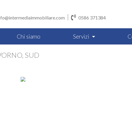
nfo@intermediaimmobiliare.com
0586 371384
Chi siamo
Servizi
C
VORNO, SUD