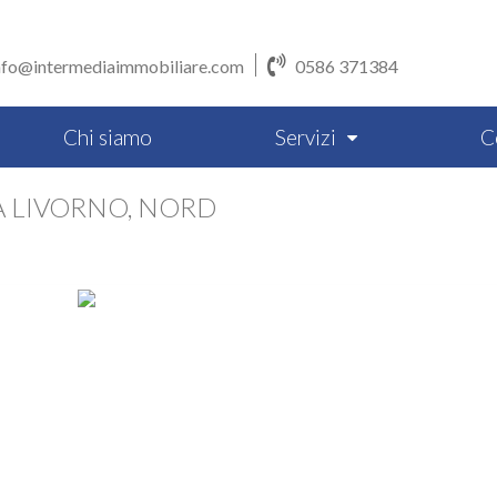
nfo@intermediaimmobiliare.com
0586 371384
Chi siamo
Servizi
C
 A LIVORNO, NORD