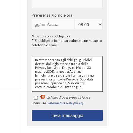
Preferenza giorno e ora
*I campi sono obbligatori
**E' obbligatorio indicare almeno un recapito,
telefono o email
In ottemperanza agli obblighi giuridici
dettati dal legislatore a tutela della
Privacy (arti 3 del D. Lgs. n. 196 del 30
giugno 2003), la nostra Agenzia
Immobiliare desidera informarLa in via
preventiva tanto dell'uso dei Suoi dati
personali, quanto dei Suoi diritti,
comunicandoLe quanto segue:
I dati che Lei conferirà saranno
dichiaro di aver preso visione e
trattati nel rispetto dei principi di
liceità, correttezza, pertinenza e
compreso
l'informativa sulla privacy
non eccedenza al solo fine di
adempiere all'incarico di
mediazione per acquisto/ vendita
/ locazione relativo all'immobile di
Suo interesse; in ogni caso
saranno conservati per un
periodo di tempo non superiore a
quello strettamente necessario al