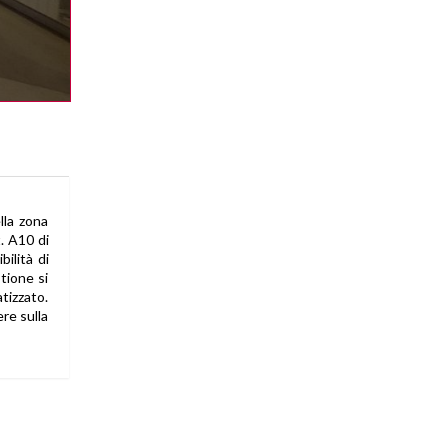
nostra struttura, il trattamento
può comportare le operazioni
previste dall'art. 4, comma 1, letta)
del D.Lgs. n. 196/2003 (raccolta,
registrazione, organizzazione,
conservazione, elaborazione,
modificazione, selezione,
estrazione, confronto, utilizzo,
interconnessione, blocco,
distruzione dei dati,
cancellazione, ecc.);
Nell'ambito del trattamento i dati
vengono a conoscenza dei
dipendenti dell'Agenzia e/o dei
collaboratori: esterni incaricati
dalla nostra Agenzia di espletare,
nel rispetto della normativa sulla
la zona
privacy, accertamenti presso i
t. A10 di
pubblici registri (Conservatoria
dei Registri Immobiliari, Catasto,
bilità di
ecc.) ;
tione si
I dati potranno essere comunicati
a soggetti iscritti all'albo dei
tizzato.
commercialisti e dei revisori
re sulla
contabili ed a consulenti del
lavoro, nonché ad istituti bancari e
finanziari o altri soggetti dei quali
l'Agenzia si serve ed ai quali il
trasferimento dei dati risulti
necessario per l'adempimento
degli obblighi amministrativi,
contabili e gestionali legati
all'ordinario svolgimento della
nostra attività economica e per lo
svolgimento dell'attività della