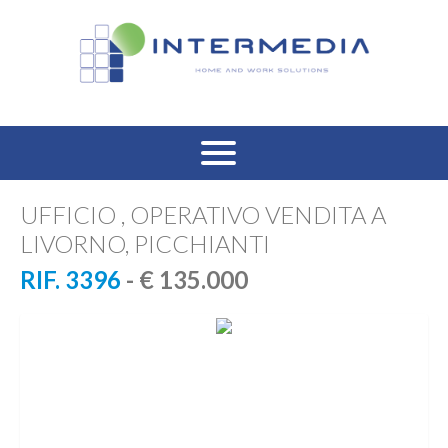
HOME
UFFICIO , OPERATIVO VENDITA A
LIVORNO, PICCHIANTI
VENDITA RESIDENZIALE
RIF. 3396
- € 135.000
AFFITTO RESIDENZIALE
VENDITA COMMERCIALE
AFFITTO COMMERCIALE