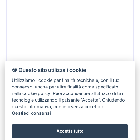
🍪 Questo sito utilizza i cookie
€ 1.900
Utilizziamo i cookie per finalità tecniche e, con il tuo
consenso, anche per altre finalità come specificato
nella
cookie policy
. Puoi acconsentire all’utilizzo di tali
tecnologie utilizzando il pulsante “Accetta”. Chiudendo
operativo
questa informativa, continui senza accettare.
Gestisci consensi
San Marco
Affitto
270 Mq
Accetta tutto
2 Bagni
Camere