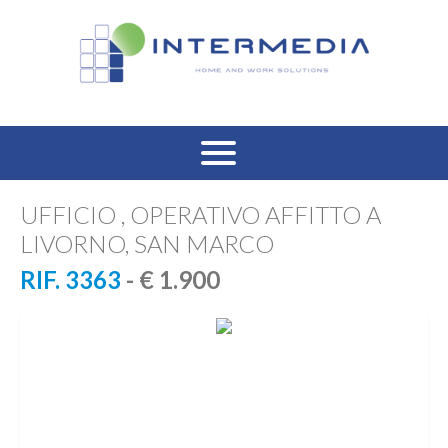
HOME
UFFICIO , OPERATIVO AFFITTO A
LIVORNO, SAN MARCO
VENDITA RESIDENZIALE
RIF. 3363
- € 1.900
AFFITTO RESIDENZIALE
VENDITA COMMERCIALE
AFFITTO COMMERCIALE