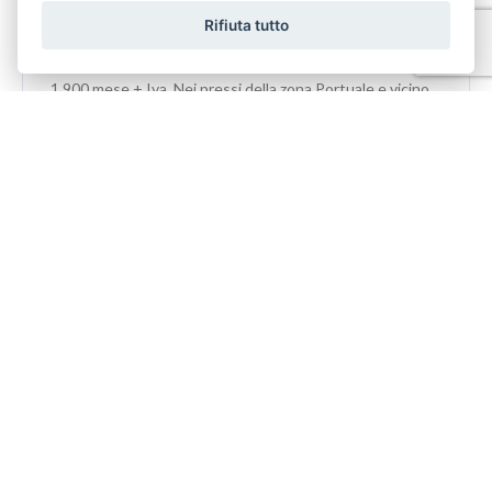
Rifiuta tutto
GRANDE UFFICIO IN AFFITTO ZONA PORTUALE Euro
1.900 mese + Iva. Nei pressi della zona Portuale e vicino
ai principali servizi della Città, proponiamo ...
PRENOTA LA TUA VISITA
Codice Immobile 3363
Nome*
Telefono**