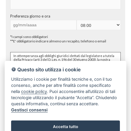
Preferenza giorno e ora
*I campi sono obbligatori
**E' obbligatorio indicare almeno un recapito, telefono o email
In ottemperanza agli obblighi giuridici dettati dal legislatore a tutela
della Privacy (arti 3 del D. Lgs. n. 196 del 30 giugno 2003), la nostra
Agenzia Immobiliare desidera informarLa in via preventiva tanto
dell'uso dei Suoi dati personali, quanto dei Suoi diritti,
🍪 Questo sito utilizza i cookie
comunicandoLe quanto segue:
I dati che Lei conferirà saranno trattati nel rispetto dei
Utilizziamo i cookie per finalità tecniche e, con il tuo
principi di liceità, correttezza, pertinenza e non eccedenza al
consenso, anche per altre finalità come specificato
solo fine di adempiere all'incarico di mediazione per
acquisto/ vendita / locazione relativo all'immobile di Suo
nella
cookie policy
. Puoi acconsentire all’utilizzo di tali
dichiaro di aver preso visione e compreso
l'informativa sulla privacy
interesse; in ogni caso saranno conservati per un periodo di
tecnologie utilizzando il pulsante “Accetta”. Chiudendo
tempo non superiore a quello strettamente necessario al
conseguimento della finalità medesima;
questa informativa, continui senza accettare.
Il conferimento dei dati è obbligatorio per dare corso ai
rapporto negoziale citato ed il mancato conferimento
Gestisci consensi
impedisce la conclusione dello stesso;
Il conferimento dei dati previsti dalla normativa in materia di
antiriciclaggio è obbligatorio e l'eventuale rifiuto di
rispondere preclude la prestazione professionale richiesta.
Invia ad un amico
Accetta tutto
Al riguardo si precisa che il trattamento dei dati personali