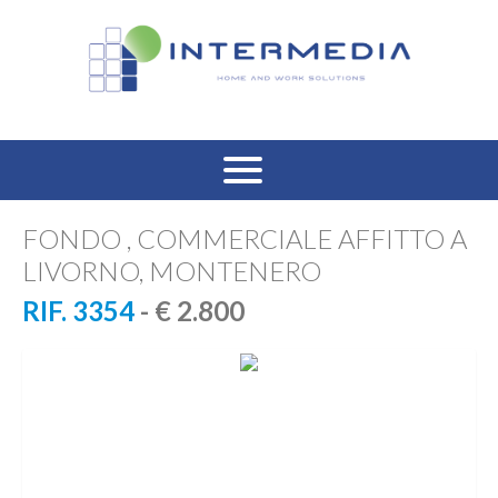
HOME
FONDO , COMMERCIALE AFFITTO A
LIVORNO, MONTENERO
VENDITA RESIDENZIALE
RIF. 3354
- € 2.800
AFFITTO RESIDENZIALE
VENDITA COMMERCIALE
AFFITTO COMMERCIALE