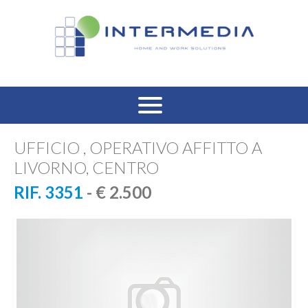
HOME
UFFICIO , OPERATIVO AFFITTO A
LIVORNO, CENTRO
VENDITA RESIDENZIALE
RIF. 3351
- € 2.500
AFFITTO RESIDENZIALE
VENDITA COMMERCIALE
AFFITTO COMMERCIALE