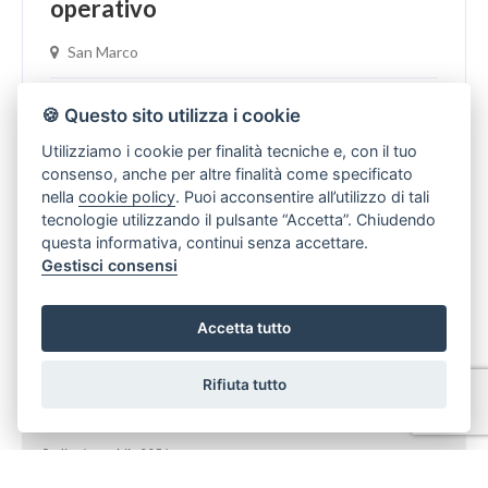
operativo
San Marco
Affitto
270 Mq
🍪 Questo sito utilizza i cookie
2 Bagni
Camere
Utilizziamo i cookie per finalità tecniche e, con il tuo
consenso, anche per altre finalità come specificato
nella
cookie policy
. Puoi acconsentire all’utilizzo di tali
GRANDE UFFICIO IN AFFITTO ZONA PORTUALE Euro
tecnologie utilizzando il pulsante “Accetta”. Chiudendo
1.900 mese + Iva. Nei pressi della zona Portuale e vicino
questa informativa, continui senza accettare.
ai principali servizi della Città, proponiamo ...
Gestisci consensi
Accetta tutto
Rifiuta tutto
PRENOTA LA TUA VISITA
Codice Immobile 3351
Nome*