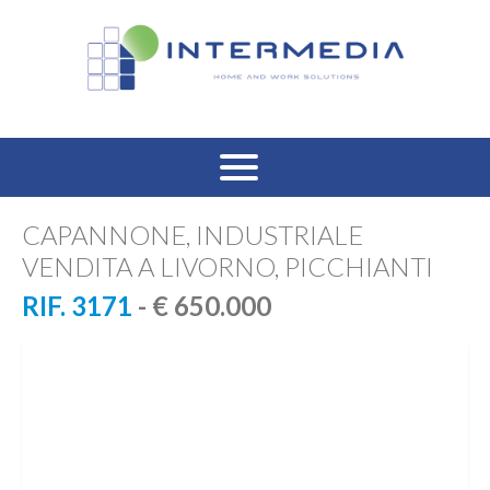
HOME
CAPANNONE, INDUSTRIALE
VENDITA A LIVORNO, PICCHIANTI
VENDITA RESIDENZIALE
RIF. 3171
- € 650.000
AFFITTO RESIDENZIALE
VENDITA COMMERCIALE
AFFITTO COMMERCIALE