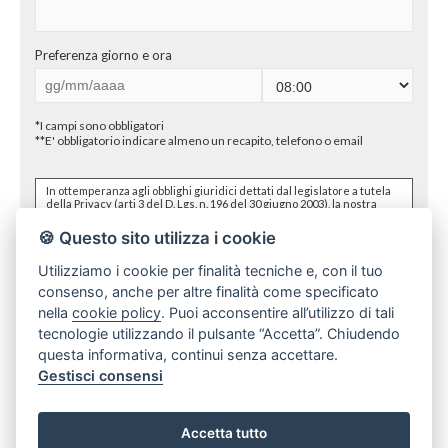
Preferenza giorno e ora
*I campi sono obbligatori
**E' obbligatorio indicare almeno un recapito, telefono o email
In ottemperanza agli obblighi giuridici dettati dal legislatore a tutela
della Privacy (arti 3 del D. Lgs. n. 196 del 30 giugno 2003), la nostra
Agenzia Immobiliare desidera informarLa in via preventiva tanto
dell'uso dei Suoi dati personali, quanto dei Suoi diritti,
🍪 Questo sito utilizza i cookie
comunicandoLe quanto segue:
I dati che Lei conferirà saranno trattati nel rispetto dei
Utilizziamo i cookie per finalità tecniche e, con il tuo
principi di liceità, correttezza, pertinenza e non eccedenza al
consenso, anche per altre finalità come specificato
solo fine di adempiere all'incarico di mediazione per
acquisto/ vendita / locazione relativo all'immobile di Suo
nella
cookie policy
. Puoi acconsentire all’utilizzo di tali
dichiaro di aver preso visione e compreso
l'informativa sulla privacy
interesse; in ogni caso saranno conservati per un periodo di
tecnologie utilizzando il pulsante “Accetta”. Chiudendo
tempo non superiore a quello strettamente necessario al
conseguimento della finalità medesima;
questa informativa, continui senza accettare.
Il conferimento dei dati è obbligatorio per dare corso ai
rapporto negoziale citato ed il mancato conferimento
Gestisci consensi
impedisce la conclusione dello stesso;
Il conferimento dei dati previsti dalla normativa in materia di
antiriciclaggio è obbligatorio e l'eventuale rifiuto di
rispondere preclude la prestazione professionale richiesta.
Invia ad un amico
Accetta tutto
Al riguardo si precisa che il trattamento dei dati personali