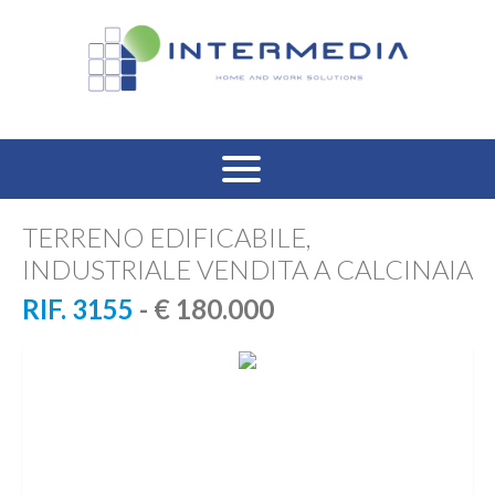
HOME
TERRENO EDIFICABILE,
INDUSTRIALE VENDITA A CALCINAIA
VENDITA RESIDENZIALE
RIF. 3155
- € 180.000
AFFITTO RESIDENZIALE
VENDITA COMMERCIALE
AFFITTO COMMERCIALE