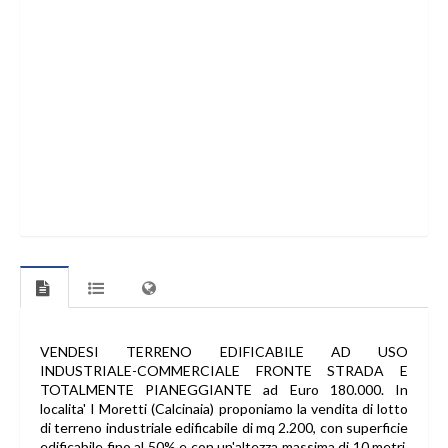
VENDESI TERRENO EDIFICABILE AD USO
INDUSTRIALE-COMMERCIALE FRONTE STRADA E
TOTALMENTE PIANEGGIANTE ad Euro 180.000. In
localita' I Moretti (Calcinaia) proponiamo la vendita di lotto
di terreno industriale edificabile di mq 2.200, con superficie
edificabile fino al 50% e con un'altezza massima di 10 metri.