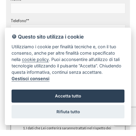
Telefono**
🍪 Questo sito utilizza i cookie
E-mail**
Utilizziamo i cookie per finalità tecniche e, con il tuo
consenso, anche per altre finalità come specificato
nella
cookie policy
. Puoi acconsentire all’utilizzo di tali
Preferenza giorno e ora
tecnologie utilizzando il pulsante “Accetta”. Chiudendo
questa informativa, continui senza accettare.
Gestisci consensi
*I campi sono obbligatori
**E' obbligatorio indicare almeno un recapito, telefono o email
Accetta tutto
In ottemperanza agli obblighi giuridici dettati dal legislatore a tutela
della Privacy (arti 3 del D. Lgs. n. 196 del 30 giugno 2003), la nostra
Rifiuta tutto
Agenzia Immobiliare desidera informarLa in via preventiva tanto
dell'uso dei Suoi dati personali, quanto dei Suoi diritti,
comunicandoLe quanto segue:
I dati che Lei conferirà saranno trattati nel rispetto dei
principi di liceità, correttezza, pertinenza e non eccedenza al
solo fine di adempiere all'incarico di mediazione per