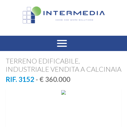
HOME
TERRENO EDIFICABILE,
INDUSTRIALE VENDITA A CALCINAIA
VENDITA RESIDENZIALE
RIF. 3152
- € 360.000
AFFITTO RESIDENZIALE
VENDITA COMMERCIALE
AFFITTO COMMERCIALE