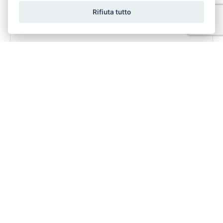
Rifiuta tutto
€ 3.000
D/7
Salviano
Affitto
520 Mq
1 Bagni
Camere
ZONA CIMAROSA AFFITTIAMO LABORATORI ED
UFFICI ad Euro 3.000 + iva mese. Immobile libero su 2 lati
attualmente adibito ad uffici e laboratorio elettron...