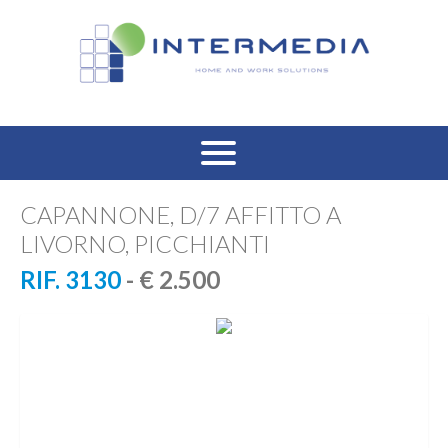
HOME
CAPANNONE, D/7 AFFITTO A
LIVORNO, PICCHIANTI
VENDITA RESIDENZIALE
RIF. 3130
- € 2.500
AFFITTO RESIDENZIALE
VENDITA COMMERCIALE
AFFITTO COMMERCIALE