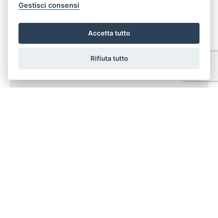
Gestisci consensi
Telefono**
Accetta tutto
E-mail**
Rifiuta tutto
Preferenza giorno e ora
*I campi sono obbligatori
**E' obbligatorio indicare almeno un recapito, telefono o email
In ottemperanza agli obblighi giuridici dettati dal legislatore a tutela
della Privacy (arti 3 del D. Lgs. n. 196 del 30 giugno 2003), la nostra
Agenzia Immobiliare desidera informarLa in via preventiva tanto
dell'uso dei Suoi dati personali, quanto dei Suoi diritti,
comunicandoLe quanto segue:
I dati che Lei conferirà saranno trattati nel rispetto dei
principi di liceità, correttezza, pertinenza e non eccedenza al
solo fine di adempiere all'incarico di mediazione per
acquisto/ vendita / locazione relativo all'immobile di Suo