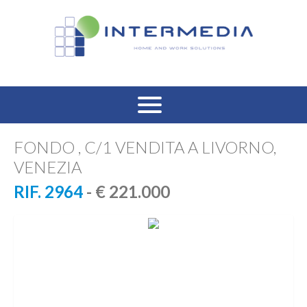
HOME
FONDO , C/1 VENDITA A LIVORNO,
VENEZIA
VENDITA RESIDENZIALE
RIF. 2964
- € 221.000
AFFITTO RESIDENZIALE
VENDITA COMMERCIALE
AFFITTO COMMERCIALE