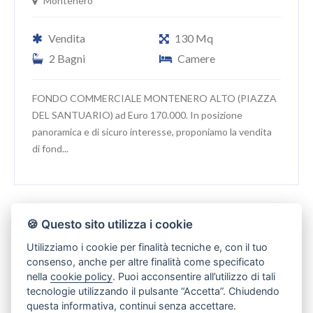
Montenero
Vendita
130 Mq
2 Bagni
Camere
FONDO COMMERCIALE MONTENERO ALTO (PIAZZA
DEL SANTUARIO) ad Euro 170.000. In posizione
panoramica e di sicuro interesse, proponiamo la vendita
di fond...
🍪 Questo sito utilizza i cookie
PRENOTA LA TUA VISITA
Utilizziamo i cookie per finalità tecniche e, con il tuo
consenso, anche per altre finalità come specificato
Codice Immobile 2964
nella
cookie policy
. Puoi acconsentire all’utilizzo di tali
tecnologie utilizzando il pulsante “Accetta”. Chiudendo
Nome*
questa informativa, continui senza accettare.