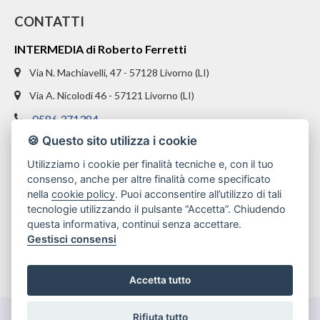
CONTATTI
INTERMEDIA di Roberto Ferretti
Via N. Machiavelli, 47 - 57128 Livorno (LI)
Via A. Nicolodi 46 - 57121 Livorno (LI)
0586 371384
🍪 Questo sito utilizza i cookie
328 1654969
Utilizziamo i cookie per finalità tecniche e, con il tuo
info@intermediaimmobiliare.com
consenso, anche per altre finalità come specificato
nella
cookie policy
. Puoi acconsentire all’utilizzo di tali
tecnologie utilizzando il pulsante “Accetta”. Chiudendo
questa informativa, continui senza accettare.
Gestisci consensi
Accetta tutto
Rifiuta tutto
Gestisci Cookie Policy