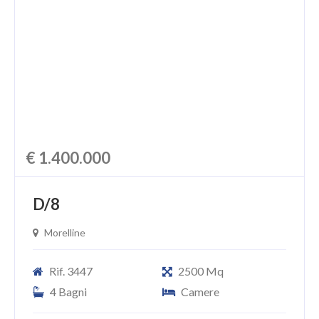
CHI SIAMO
PROPONI UN IMMOBILE
RICHIEDI UNA VALUTAZIONE
LASCIA UNA RICHIESTA
CONTATTI
€ 1.400.000
D/8
Morelline
Rif. 3447
2500 Mq
4 Bagni
Camere