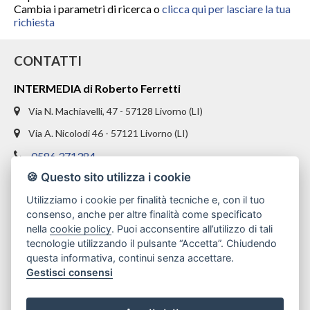
CHI SIAMO
Cambia i parametri di ricerca o
clicca qui per lasciare la tua
richiesta
PROPONI UN IMMOBILE
CONTATTI
RICHIEDI UNA VALUTAZIONE
INTERMEDIA di Roberto Ferretti
LASCIA UNA RICHIESTA
Via N. Machiavelli, 47 - 57128 Livorno (LI)
Via A. Nicolodi 46 - 57121 Livorno (LI)
CONTATTI
0586 371384
🍪 Questo sito utilizza i cookie
328 1654969
Utilizziamo i cookie per finalità tecniche e, con il tuo
info@intermediaimmobiliare.com
consenso, anche per altre finalità come specificato
nella
cookie policy
. Puoi acconsentire all’utilizzo di tali
tecnologie utilizzando il pulsante “Accetta”. Chiudendo
questa informativa, continui senza accettare.
Gestisci consensi