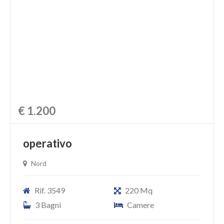
CHI SIAMO
PROPONI UN IMMOBILE
RICHIEDI UNA VALUTAZIONE
LASCIA UNA RICHIESTA
CONTATTI
€ 1.200
operativo
Nord
Rif. 3549
220 Mq
3 Bagni
Camere