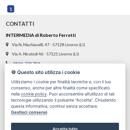
1
CONTATTI
INTERMEDIA di Roberto Ferretti
Via N. Machiavelli, 47 - 57128 Livorno (LI)
Via A. Nicolodi 46 - 57121 Livorno (LI)
0586 371384
🍪 Questo sito utilizza i cookie
328 1654969
Utilizziamo i cookie per finalità tecniche e, con il tuo
info@intermediaimmobiliare.com
consenso, anche per altre finalità come specificato
nella
cookie policy
. Puoi acconsentire all’utilizzo di tali
tecnologie utilizzando il pulsante “Accetta”. Chiudendo
questa informativa, continui senza accettare.
Gestisci consensi
Accetta tutto