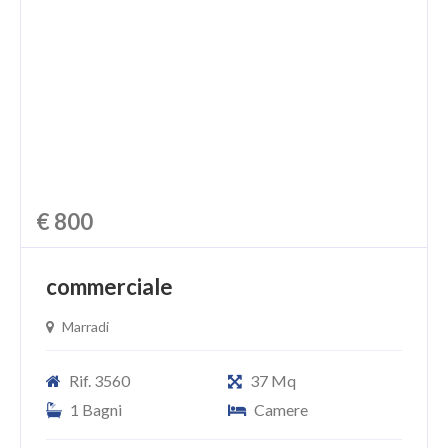
CHI SIAMO
PROPONI UN IMMOBILE
RICHIEDI UNA VALUTAZIONE
LASCIA UNA RICHIESTA
CONTATTI
€ 800
commerciale
Marradi
Rif. 3560
37 Mq
1 Bagni
Camere