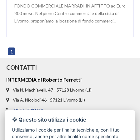
FONDO COMMERCIALE MARRADI IN AFFITTO ad Euro
800 mese. Nel pieno Centro commerciale della città di
Livorno, proponiamo la locazione di fondo commerci...
1
CONTATTI
INTERMEDIA di Roberto Ferretti
Via N. Machiavelli, 47 - 57128 Livorno (LI)
Via A. Nicolodi 46 - 57121 Livorno (LI)
0586 371384
🍪 Questo sito utilizza i cookie
328 1654969
Utilizziamo i cookie per finalità tecniche e, con il tuo
info@intermediaimmobiliare.com
consenso, anche per altre finalità come specificato