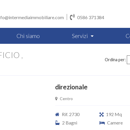
nfo@intermediaimmobiliare.com
0586 371384
Chi siamo
Servizi
C
ICIO ,
Ordina per:
direzionale
Centro
Rif. 2730
192 Mq
2 Bagni
Camere