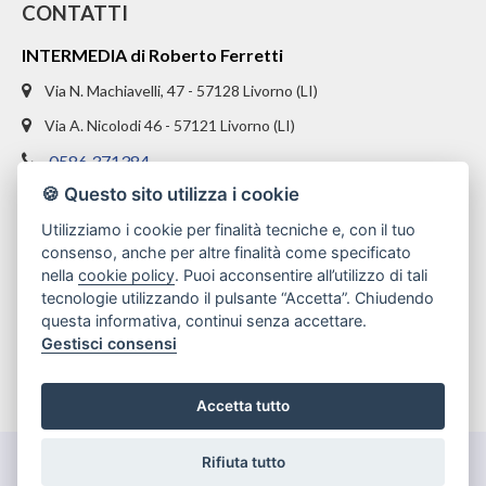
CONTATTI
INTERMEDIA di Roberto Ferretti
Via N. Machiavelli, 47 - 57128 Livorno (LI)
Via A. Nicolodi 46 - 57121 Livorno (LI)
0586 371384
🍪 Questo sito utilizza i cookie
328 1654969
Utilizziamo i cookie per finalità tecniche e, con il tuo
info@intermediaimmobiliare.com
consenso, anche per altre finalità come specificato
nella
cookie policy
. Puoi acconsentire all’utilizzo di tali
tecnologie utilizzando il pulsante “Accetta”. Chiudendo
questa informativa, continui senza accettare.
Gestisci consensi
Accetta tutto
Rifiuta tutto
Gestisci Cookie Policy