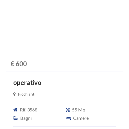
CHI SIAMO
PROPONI UN IMMOBILE
RICHIEDI UNA VALUTAZIONE
LASCIA UNA RICHIESTA
CONTATTI
€ 600
operativo
Picchianti
Rif. 3568
55 Mq
Bagni
Camere