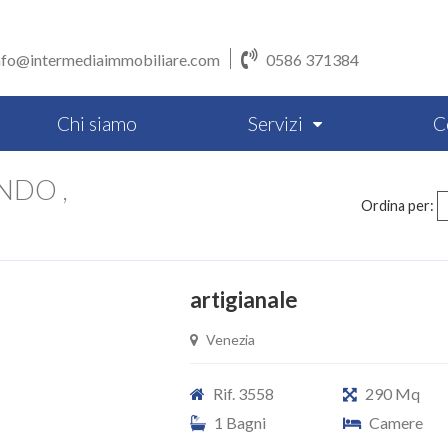
nfo@intermediaimmobiliare.com
0586 371384
Chi siamo
Servizi
C
NDO ,
Ordina per:
artigianale
Venezia
Rif. 3558
290 Mq
1 Bagni
Camere