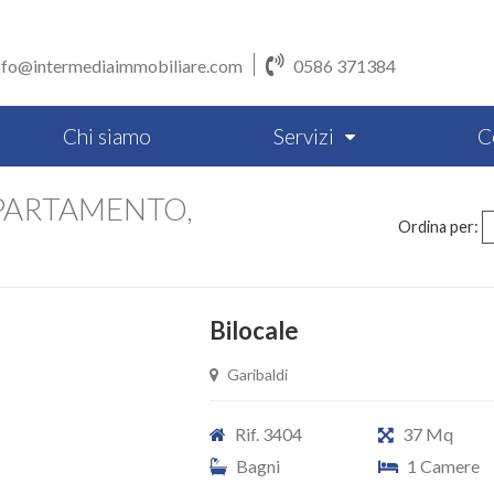
nfo@intermediaimmobiliare.com
0586 371384
Chi siamo
Servizi
C
PARTAMENTO,
Ordina per:
Bilocale
Garibaldi
Rif. 3404
37 Mq
Bagni
1 Camere