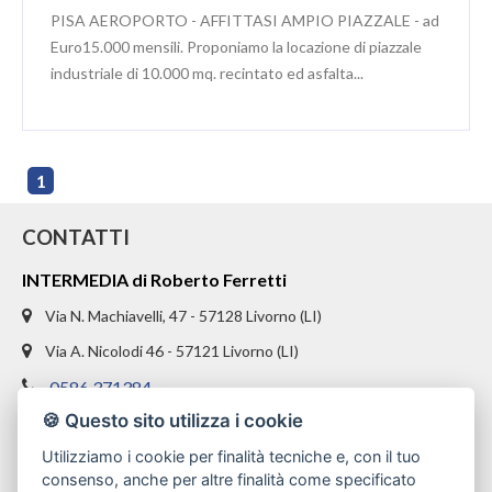
PISA AEROPORTO - AFFITTASI AMPIO PIAZZALE - ad
Euro15.000 mensili. Proponiamo la locazione di piazzale
industriale di 10.000 mq. recintato ed asfalta...
1
CONTATTI
INTERMEDIA di Roberto Ferretti
Via N. Machiavelli, 47 - 57128 Livorno (LI)
Via A. Nicolodi 46 - 57121 Livorno (LI)
0586 371384
🍪 Questo sito utilizza i cookie
328 1654969
Utilizziamo i cookie per finalità tecniche e, con il tuo
info@intermediaimmobiliare.com
consenso, anche per altre finalità come specificato