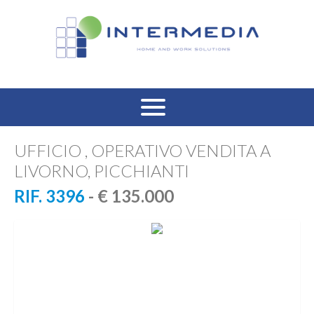
HOME
UFFICIO , OPERATIVO VENDITA A
LIVORNO, PICCHIANTI
VENDITA RESIDENZIALE
RIF. 3396
- € 135.000
AFFITTO RESIDENZIALE
VENDITA COMMERCIALE
AFFITTO COMMERCIALE