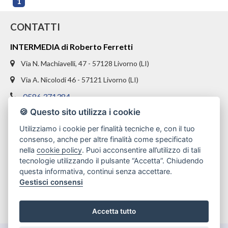
1
CONTATTI
INTERMEDIA di Roberto Ferretti
Via N. Machiavelli, 47 - 57128 Livorno (LI)
Via A. Nicolodi 46 - 57121 Livorno (LI)
0586 371384
🍪 Questo sito utilizza i cookie
328 1654969
Utilizziamo i cookie per finalità tecniche e, con il tuo
info@intermediaimmobiliare.com
consenso, anche per altre finalità come specificato
nella
cookie policy
. Puoi acconsentire all’utilizzo di tali
tecnologie utilizzando il pulsante “Accetta”. Chiudendo
questa informativa, continui senza accettare.
Gestisci consensi
Accetta tutto