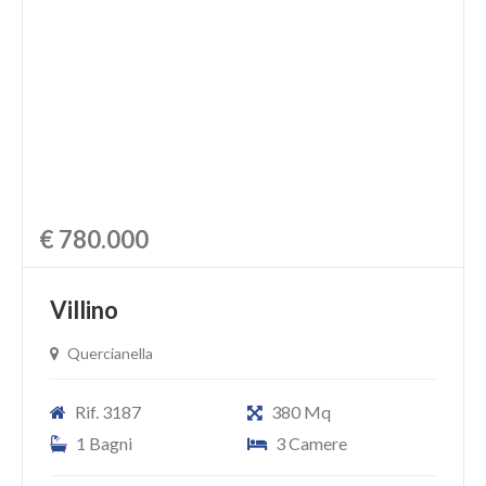
€ 780.000
Villino
Quercianella
Rif. 3187
380 Mq
1 Bagni
3 Camere