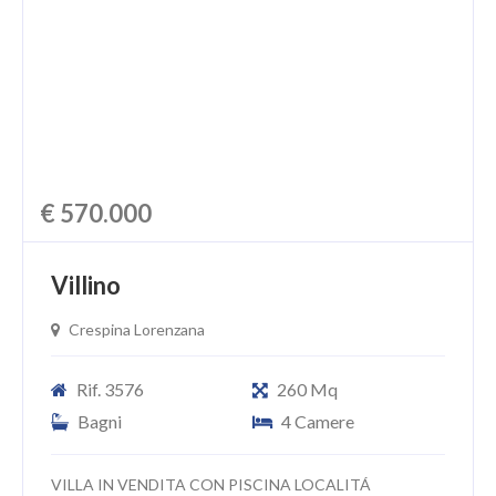
CHI SIAMO
PROPONI UN IMMOBILE
RICHIEDI UNA VALUTAZIONE
LASCIA UNA RICHIESTA
€ 570.000
CONTATTI
Villino
Crespina Lorenzana
Rif. 3576
260 Mq
Bagni
4 Camere
VILLA IN VENDITA CON PISCINA LOCALITÁ