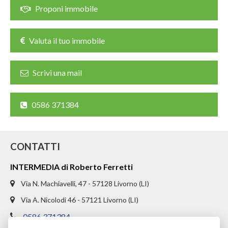
CHI SIAMO
Proponi immobile
PROPONI UN IMMOBILE
Valuta il tuo immobile
RICHIEDI UNA VALUTAZIONE
Scrivi una mail
LASCIA UNA RICHIESTA
CONTATTI
0586 371384
CONTATTI
INTERMEDIA di Roberto Ferretti
Via N. Machiavelli, 47 - 57128 Livorno (LI)
Via A. Nicolodi 46 - 57121 Livorno (LI)
0586 371384