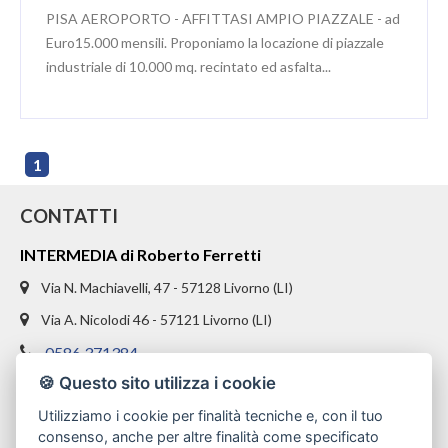
PISA AEROPORTO - AFFITTASI AMPIO PIAZZALE - ad
Euro15.000 mensili. Proponiamo la locazione di piazzale
industriale di 10.000 mq. recintato ed asfalta...
1
CONTATTI
INTERMEDIA di Roberto Ferretti
Via N. Machiavelli, 47 - 57128 Livorno (LI)
Via A. Nicolodi 46 - 57121 Livorno (LI)
0586 371384
🍪 Questo sito utilizza i cookie
328 1654969
Utilizziamo i cookie per finalità tecniche e, con il tuo
info@intermediaimmobiliare.com
consenso, anche per altre finalità come specificato